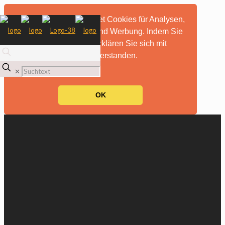
Diese Website verwendet Cookies für Analysen,
personalisierte Inhalte und Werbung. Indem Sie
diese Website nutzen, erklären Sie sich mit
dieser Verwendung einverstanden.
mehr Informationen
✕
OK