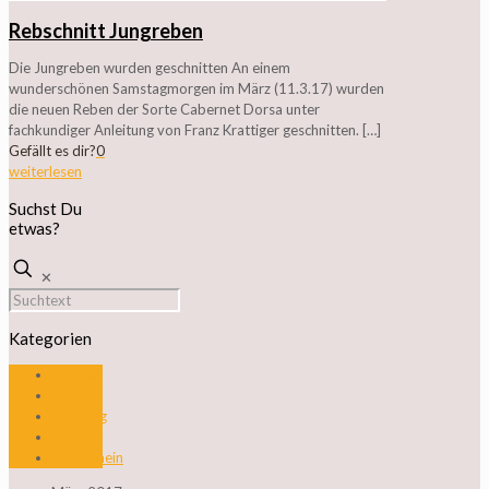
Rebschnitt Jungreben
Die Jungreben wurden geschnitten An einem
wunderschönen Samstagmorgen im März (11.3.17) wurden
die neuen Reben der Sorte Cabernet Dorsa unter
fachkundiger Anleitung von Franz Krattiger geschnitten.
[…]
Gefällt es dir?
0
weiterlesen
Suchst Du
etwas?
✕
Kategorien
Anlässe
News
Rebberg
Wein
ZAllgemein