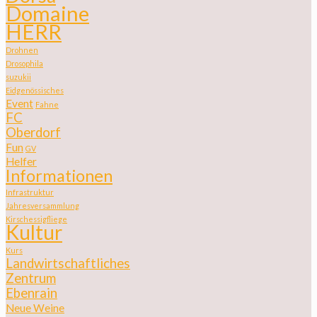
Domaine
HERR
Drohnen
Drosophila
suzukii
Eidgenössisches
Event
Fahne
FC
Oberdorf
Fun
GV
Helfer
Informationen
Infrastruktur
Jahresversammlung
Kirschessigfliege
Kultur
Kurs
Landwirtschaftliches
Zentrum
Ebenrain
Neue Weine