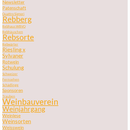
Newsletter
Patenschaft
Quattro Signori
Rebberg
Rebhaus WBVO
Rebhäuschen
Rebsorte
Rebwärter
Riesling x
Sylvaner
Rotwein
Schulung
Schweizer
Fernsehen
Schädlinge
Sponsoren
Trauben
Weinbauverein
Weinjahrgang
Weinlese
Weinsorten
Weisswein