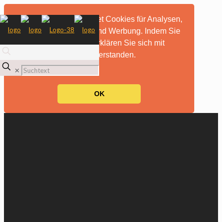
Diese Website verwendet Cookies für Analysen,
personalisierte Inhalte und Werbung. Indem Sie
diese Website nutzen, erklären Sie sich mit
dieser Verwendung einverstanden.
mehr Informationen
✕
OK