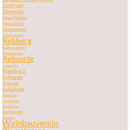
Zentrum
Ebenrain
Neue Weine
Newsletter
Patenschaft
Quattro Signori
Rebberg
Rebhaus WBVO
Rebhäuschen
Rebsorte
Rebwärter
Riesling x
Sylvaner
Rotwein
Schulung
Schweizer
Fernsehen
Schädlinge
Sponsoren
Trauben
Weinbauverein