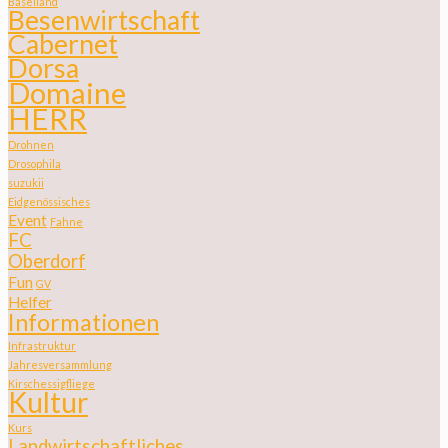
Baselland
Besenwirtschaft
Cabernet
Dorsa
Domaine
HERR
Drohnen
Drosophila
suzukii
Eidgenössisches
Event
Fahne
FC
Oberdorf
Fun
GV
Helfer
Informationen
Infrastruktur
Jahresversammlung
Kirschessigfliege
Kultur
Kurs
Landwirtschaftliches