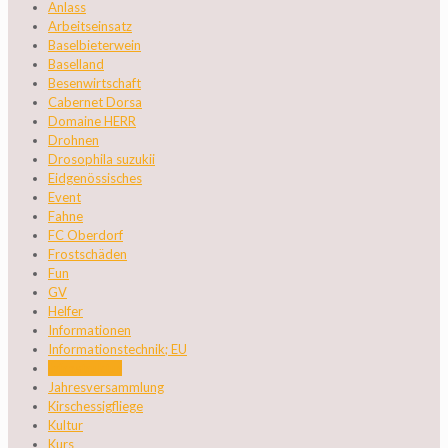
Anlass
Arbeitseinsatz
Baselbieterwein
Baselland
Besenwirtschaft
Cabernet Dorsa
Domaine HERR
Drohnen
Drosophila suzukii
Eidgenössisches
Event
Fahne
FC Oberdorf
Frostschäden
Fun
GV
Helfer
Informationen
Informationstechnik; EU
Infrastruktur
Jahresversammlung
Kirschessigfliege
Kultur
Kurs