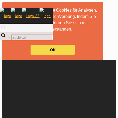
Diese Website verwendet Cookies für Analysen,
personalisierte Inhalte und Werbung. Indem Sie
diese Website nutzen, erklären Sie sich mit
dieser Verwendung einverstanden.
mehr Informationen
✕
OK