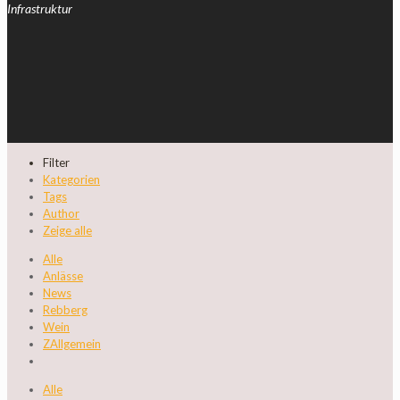
Infrastruktur
Filter
Kategorien
Tags
Author
Zeige alle
Alle
Anlässe
News
Rebberg
Wein
ZAllgemein
Alle