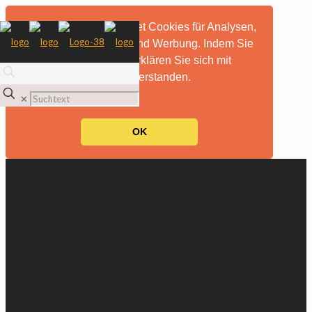
Diese Website verwendet Cookies für Analysen,
personalisierte Inhalte und Werbung. Indem Sie
diese Website nutzen, erklären Sie sich mit
dieser Verwendung einverstanden.
mehr Informationen
✕
OK