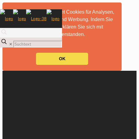
Diese Website verwendet Cookies für Analysen,
personalisierte Inhalte und Werbung. Indem Sie
diese Website nutzen, erklären Sie sich mit
dieser Verwendung einverstanden.
mehr Informationen
✕
OK